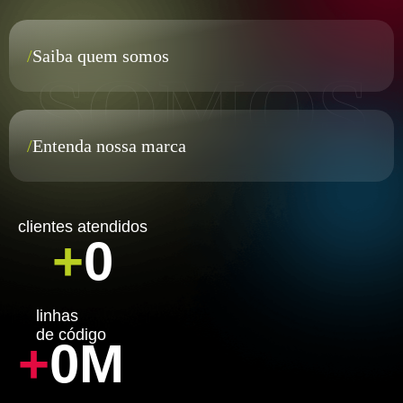
/
Saiba quem somos
/
Entenda nossa marca
clientes atendidos
+
0
linhas
de código
+
0
M