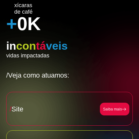
xícaras
de café
+
0
K
in
con
tá
veis
vidas impactadas
/
Veja como atuamos:
/
Site
Saiba mais